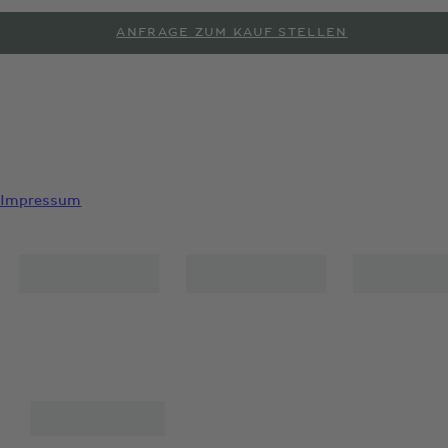
ANFRAGE ZUM KAUF STELLEN
PROBEFAHRT ANFORDERN
Impressum