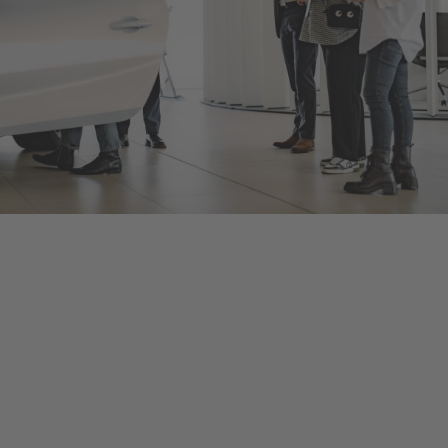
Bentley Hamburg
Als offizieller Bentley Motors-Händler bieten wir Ihnen neue
und gebrauchte Bentley-Fahrzeuge, umfangreiches Zubehör
und ein herstellerzertifiziertes Serviceangebot, damit Sie bei
jeder Fahrt in Ihrem Bentley von dessen optimalem
Leistungsvermögen profitieren. Kontaktieren Sie uns, um eine
Probefahrt oder eine Inspektion bei Hamburg zu vereinbaren,
oder schauen Sie persönlich vorbei, um mehr zu erfahren – die
Details finden Sie unten.