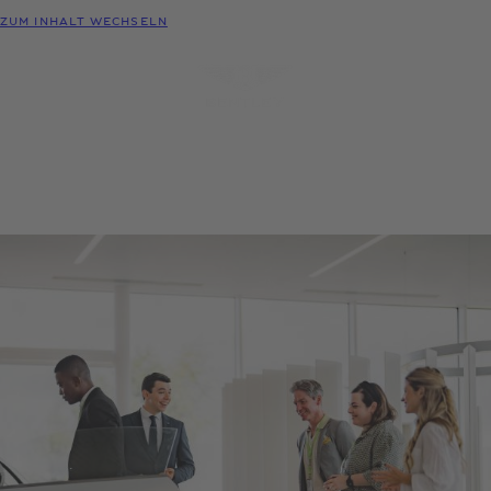
MODELLE
ZUM INHALT WECHSELN
MENÜ
PROBEFAHRT
KONFIGURATOR
HÄNDLER-
ANFRAGEN
SUCHE